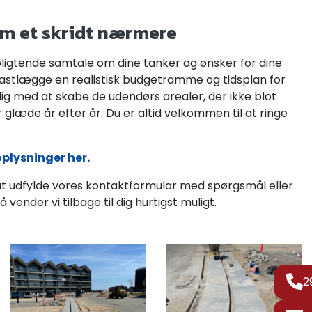
om et skridt nærmere
forpligtende samtale om dine tanker og ønsker for dine
astlægge en realistisk budgetramme og tidsplan for
 dig med at skabe de udendørs arealer, der ikke blot
glæde år efter år. Du er altid velkommen til at ringe
plysninger her.
at udfylde vores kontaktformular med spørgsmål eller
å vender vi tilbage til dig hurtigst muligt.
2