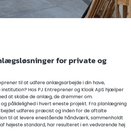
nlægsløsninger for private og
prenør til at udføre anlægsarbejde i din have,
e institution? Hos PJ Entreprenør og Kloak ApS hjælper
med at skabe de anlæg, de drømmer om.
 og pålidelighed i hvert eneste projekt. Fra planlægning
t arbejdet udføres præcist og inden for de aftalte
tion til at levere enestående håndværk, sammenholdt
f højeste standard, har resulteret i en vedvarende høj