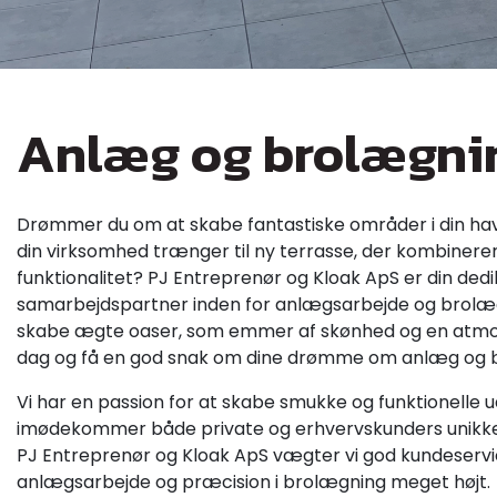
Anlæg og brolægni
Drømmer du om at skabe fantastiske områder i din hav
din virksomhed trænger til ny terrasse, der kombinere
funktionalitet? PJ Entreprenør og Kloak ApS er din ded
samarbejdspartner inden for anlægsarbejde og brolæg
skabe ægte oaser, som emmer af skønhed og en atmosf
dag og få en god snak om dine drømme om anlæg og 
Vi har en passion for at skabe smukke og funktionelle
imødekommer både private og erhvervskunders unikk
PJ Entreprenør og Kloak ApS vægter vi god kundeservi
anlægsarbejde og præcision i brolægning meget højt.