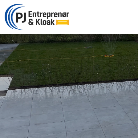
Gå
til
hovedindhold