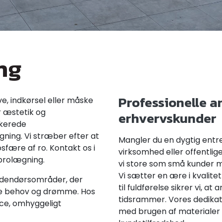
ng
Professionelle a
e, indkørsel eller måske
r æstetik og
erhvervskunder
ikerede
ning. Vi stræber efter at
Mangler du en dygtig entre
ære af ro. Kontakt os i
virksomhed eller offentlig
brolægning.
vi store som små kunder 
Vi sætter en ære i kvalitet
 udendørsområder, der
til fuldførelse sikrer vi, a
e behov og drømme. Hos
tidsrammer. Vores dedika
ce, omhyggeligt
med brugen af materialer a